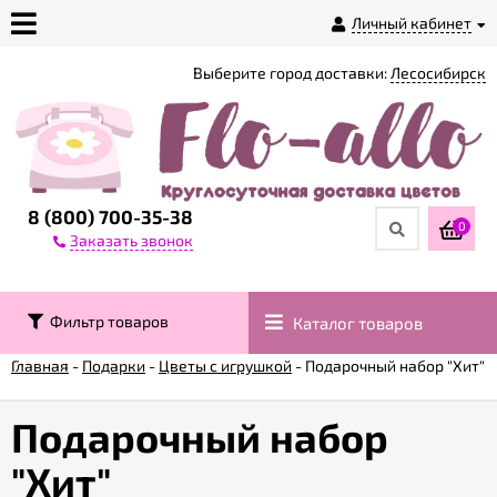
Личный кабинет
Выберите город доставки:
Лесосибирск
О
магазине
Доставка
8 (800) 700-35-38
0
Заказать звонок
Оплата
Фильтр товаров
Каталог товаров
Контакты
Главная
-
Подарки
-
Цветы с игрушкой
-
Подарочный набор "Хит"
Возврат
товара
Подарочный набор
"Хит"
Гарантии