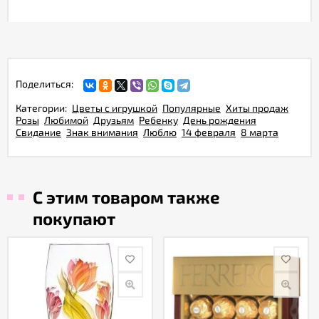
Поделиться:
Категории:
Цветы с игрушкой
Популярные
Хиты продаж
Розы
Любимой
Друзьям
Ребенку
День рождения
Свидание
Знак внимания
Люблю
14 февраля
8 марта
С этим товаром также
покупают