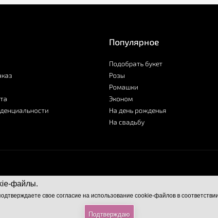
Популярное
Подобрать букет
аказ
Розы
Ромашки
та
Эконом
иденциальности
На день рожденья
На свадьбу
kie-файлы.
подтверждаете свое согласие на использование cookie-файлов в соответстви
Подтверждаю