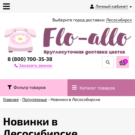
Личный кабинет
Выберите город доставки:
Лесосибирск
О
магазине
Доставка
8 (800) 700-35-38
0
Заказать звонок
Оплата
Фильтр товаров
Каталог товаров
Контакты
Главная
-
Популярные
-
Новинки в Лесосибирске
Возврат
товара
Новинки в
Лесосибирске
Гарантии